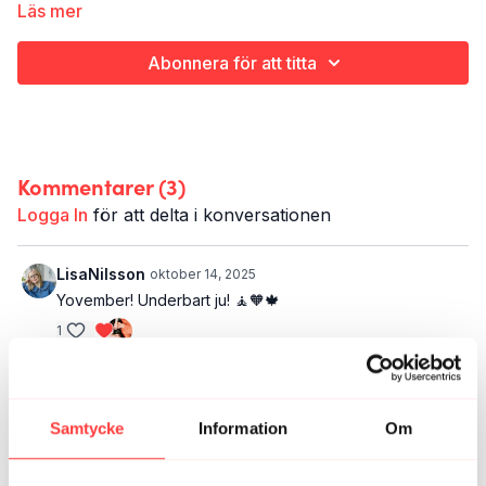
Läs mer
Abonnera för att titta
Kommentarer (
3
)
Logga In
för att delta i konversationen
LisaNilsson
oktober 14, 2025
Yovember! Underbart ju! 🧘🧡🍁
1
Malin L.
oktober 13, 2025
Längtar till november. Sjukt märkligt ju 😆
Samtycke
Information
Om
2