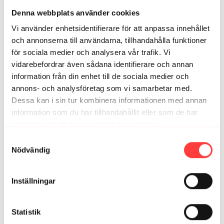
Louise
maj 28
Denna webbplats använder cookies
Har ni bestämt var i Sverige ni dyker upp för
Community Runs i september?
Vi använder enhetsidentifierare för att anpassa innehållet
och annonserna till användarna, tillhandahålla funktioner
0
för sociala medier och analysera vår trafik. Vi
vidarebefordrar även sådana identifierare och annan
Relaterade videor
information från din enhet till de sociala medier och
annons- och analysföretag som vi samarbetar med.
Dessa kan i sin tur kombinera informationen med annan
information som du har tillhandahållit eller som de har
samlat in när du har använt deras tjänster.
Integritetspolicy
Samtyckesval
Nödvändig
Inställningar
09:23
Statistik
VIBE CHECK. Juni 2026