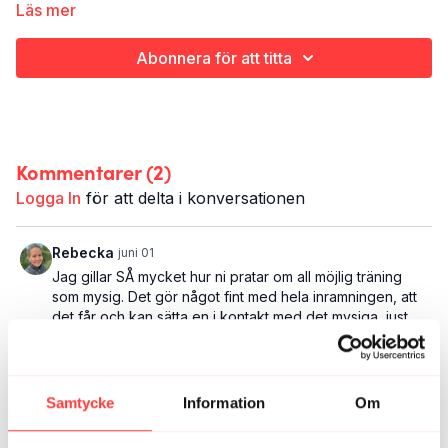
Läs mer
DANS!!!, kettlebellspass både live och ett nytt inspelat
och ett riktigt långt The Flow. Häng med in på Vibes
Abonnera för att titta
HQ när vi snicksnackar om vad som händer i maj.
PS: om vi pratar om att komma ut i Sverige för 6
stycken Community Runs har vi ju tagit beslutet att
flytta dem till september.
Kommentarer (
2
)
Logga In
för att delta i konversationen
Rebecka
juni 01
Jag gillar SÅ mycket hur ni pratar om all möjlig träning
som mysig. Det gör något fint med hela inramningen, att
det får och kan sätta en i kontakt med det mysiga, just.
Jag uppskattar det mycket! Min kropp längtar mer och
mer efter nästa träningspass!
Samtycke
Information
Om
3