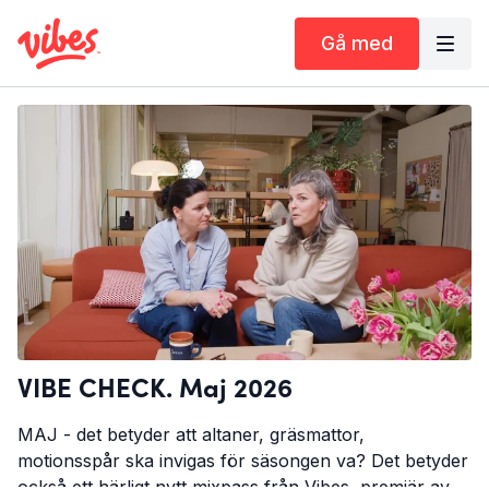
Gå med
VIBE CHECK. Maj 2026
MAJ - det betyder att altaner, gräsmattor,
motionsspår ska invigas för säsongen va? Det betyder
också ett härligt nytt mixpass från Vibes, premiär av