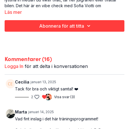
bilen. Det här är en vibe check med Sofia Viotti om
självmedkänsla. Vad är det och hur kan vi använda det i
Läs mer
vardagen?
Abonnera för att titta
Det här är VIBE CHECK:
ett poddsamtal mellan Jenny och Sanna Kallur och Sofia
Viotti
Självmedkänsla är temat
23 minuter
Kommentarer (
16
)
Sofia Viotti är psykolog och författare, aktuell med nya boken
Logga In
för att delta i konversationen
"Självmedkänsla på jobbet - för dig som tröttnat på stress,
press och otrygghet". Hon har också ett medlemskap för att
öva på självmedkänsla - Ett självmedkännande liv. Kolla in
Cecilia
januari 13, 2025
sofiaviotti.com
och följ henne på instagram:
Tack för bra och viktigt samtal! ❤️
psykolog_sofiaviotti för massor av bra och inspirerande
2
Visa svar (3)
innehåll!
Marta
januari 14, 2025
Vad fint inslag i det här träningsprogrammet!