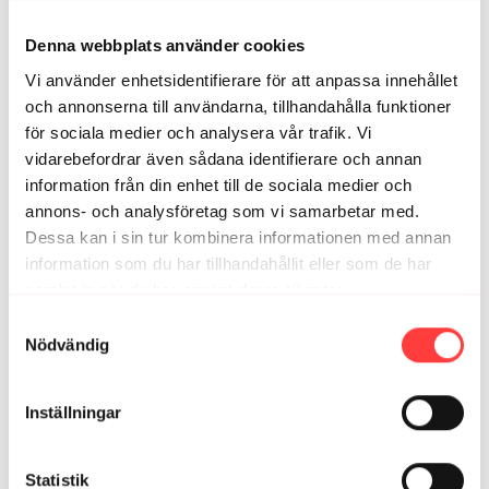
Emma Z.
januari 18, 2025
Älskar att ni har träning för kropp och själ! Så bra! ♥️
Denna webbplats använder cookies
1
Vi använder enhetsidentifierare för att anpassa innehållet
och annonserna till användarna, tillhandahålla funktioner
Karolina B.
januari 15, 2025
för sociala medier och analysera vår trafik. Vi
Så bra. Tack! 🫶🏼
vidarebefordrar även sådana identifierare och annan
4
information från din enhet till de sociala medier och
annons- och analysföretag som vi samarbetar med.
Snabbkat
Dessa kan i sin tur kombinera informationen med annan
januari 14, 2025
Perfekt med er i lurarna när man tar en pauspromenad
information som du har tillhandahållit eller som de har
🙏 tack för viktigt samtal 🤩
samlat in när du har använt deras tjänster.
Integritetspolicy
1
Samtyckesval
Nödvändig
Mathilda H.
januari 14, 2025
Så bra och viktigt! Spot on för mig just nu 👌🏼
Inställningar
2
Statistik
Annika
januari 13, 2025