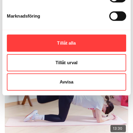
Toppen!
1
Marknadsföring
Ladda mer
Tillåt alla
Relaterade videor
Tillåt urval
Avvisa
13:30