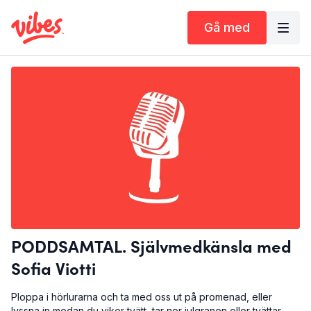
Gå med
PODDSAMTAL. Självmedkänsla med
Sofia Viotti
Ploppa i hörlurarna och ta med oss ut på promenad, eller
lyssna in medan du viker tvätt, tar ner julgranen eller tvättar