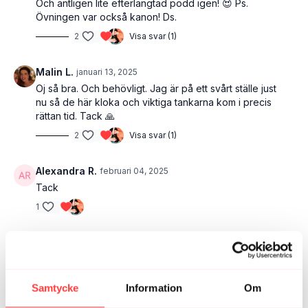
Och äntligen lite efterlängtad podd igen! 😍 Ps.
Övningen var också kanon! Ds.
2
Visa svar (1)
Malin L.
januari 13, 2025
Oj så bra. Och behövligt. Jag är på ett svårt ställe just
nu så de här kloka och viktiga tankarna kom i precis
rättan tid. Tack 🙏
2
Visa svar (1)
Alexandra R.
februari 04, 2025
Tack
1
Helene T.
januari 23, 2025
Tack så fint samtal som gav mycket eftertanke.
1
Samtycke
Information
Om