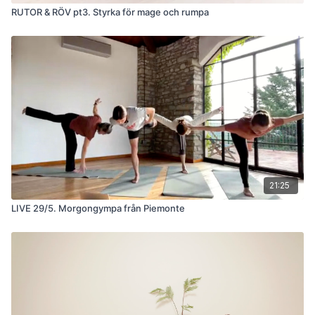
RUTOR & RÖV pt3. Styrka för mage och rumpa
21:25
LIVE 29/5. Morgongympa från Piemonte