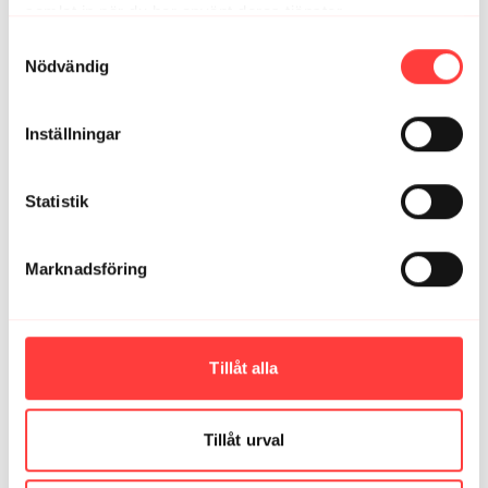
samlat in när du har använt deras tjänster.
Integritetspolicy
Samtyckesval
Nödvändig
Inställningar
Statistik
24:31
AVSNITT 17. Gamla och nya hobbies
Marknadsföring
Tillåt alla
Tillåt urval