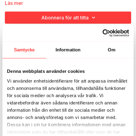
bestämma sig? Inte hålla på och vela så mycket? För lika lätt
Läs mer
som det är att trilla ur sin sköna rutin är det att komma in i den
igen. Om man bara bestämmer sig alltså... Är man lagd som
Abonnera för att titta
Sanna så kan man också glädja sig åt att få glädja sig en gång
till över HUR SKÖNT DET ÄR MED TRÄNING!?! Lika överraskad
varje gång :)
Relaterade videor
Samtycke
Information
Om
Denna webbplats använder cookies
Vi använder enhetsidentifierare för att anpassa innehållet
och annonserna till användarna, tillhandahålla funktioner
för sociala medier och analysera vår trafik. Vi
vidarebefordrar även sådana identifierare och annan
information från din enhet till de sociala medier och
34:38
annons- och analysföretag som vi samarbetar med.
AVSNITT 22. Att ta för sig bland vikterna
Dessa kan i sin tur kombinera informationen med annan
information som du har tillhandahållit eller som de har