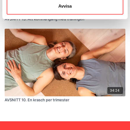
Avvisa
25:10
AVSNITT 13. Att komma igång med träningen
34:24
AVSNITT 10. En krasch per trimester