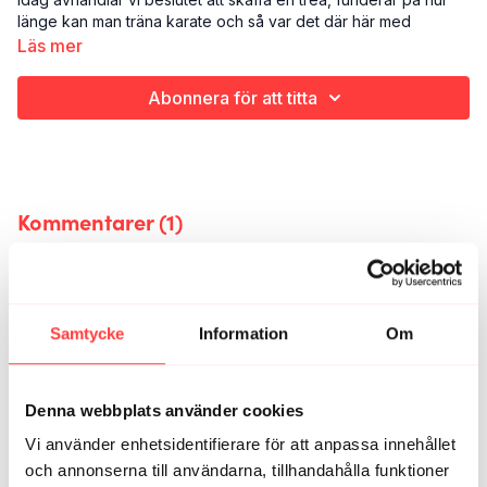
länge kan man träna karate och så var det där här med
kläderna som börjar krympa. Länge leve tightsen!
Läs mer
Abonnera för att titta
Kommentarer (
1
)
Logga In
för att delta i konversationen
Emelie
oktober 14, 2022
Samtycke
Information
Om
Va kul att ni poddar igen!
0
Denna webbplats använder cookies
Relaterade videor
Vi använder enhetsidentifierare för att anpassa innehållet
och annonserna till användarna, tillhandahålla funktioner