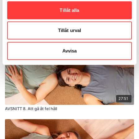
Tillåt alla
26:45
AVSNITT 11. 80-120 innestående massager
Tillåt urval
Avvisa
27:51
AVSNITT 8. Att gå åt fel håll