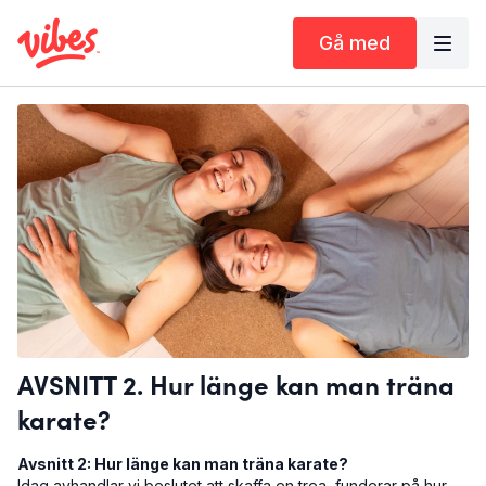
Gå med
AVSNITT 2. Hur länge kan man träna
karate?
Avsnitt 2: Hur länge kan man träna karate?
Idag avhandlar vi beslutet att skaffa en trea, funderar på hur