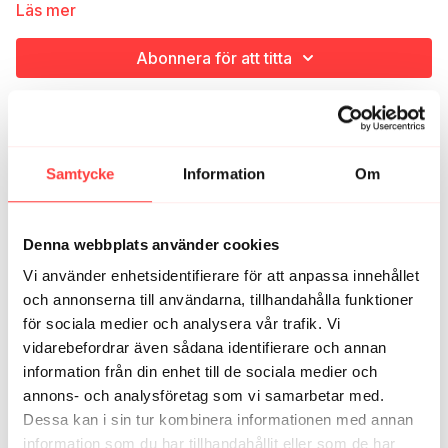
med hög smore’s-faktor och en whatsapp-tråd som nu går
Läs mer
varm efter retreatdeltagarnas hemkomst.
Abonnera för att titta
Relaterade videor
Samtycke
Information
Om
Denna webbplats använder cookies
Vi använder enhetsidentifierare för att anpassa innehållet
och annonserna till användarna, tillhandahålla funktioner
för sociala medier och analysera vår trafik. Vi
vidarebefordrar även sådana identifierare och annan
41:24
information från din enhet till de sociala medier och
annons- och analysföretag som vi samarbetar med.
AVSNITT 1. En födsel och en graviditet
Dessa kan i sin tur kombinera informationen med annan
information som du har tillhandahållit eller som de har