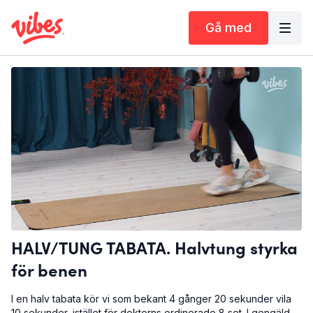
Gå med
HALV/TUNG TABATA. Halvtung styrka
för benen
I en halv tabata kör vi som bekant 4 gånger 20 sekunder vila
10 sekunder, istället för doktorns ordinerade 8 set. I gengäld