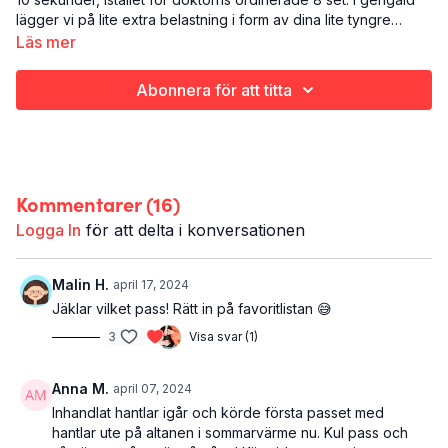
lägger vi på lite extra belastning i form av dina lite tyngre
hantlar. Vi betar oss igenom 8 övningar som gör SUSEN för
Läs mer
ben och rumpa.
Det här är Halv/tung tabata:
Styrketräning
Abonnera för att titta
Ben och rumpa
20 minuter
Du behöver hantlar!
Kommentarer (
16
)
Logga In
för att delta i konversationen
Malin H.
april 17, 2024
Jäklar vilket pass! Rätt in på favoritlistan 😅
3
Visa svar (1)
Anna M.
april 07, 2024
Inhandlat hantlar igår och körde första passet med
hantlar ute på altanen i sommarvärme nu. Kul pass och