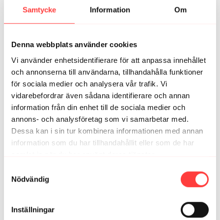
Wow, hör snacka vi pang för pengarna💥🤩
Samtycke
Information
Om
1
Jenny K.
januari 13, 2023
Denna webbplats använder cookies
Favorit i repris 😍
Vi använder enhetsidentifierare för att anpassa innehållet
0
och annonserna till användarna, tillhandahålla funktioner
för sociala medier och analysera vår trafik. Vi
Camilla R.
december 17, 2022
vidarebefordrar även sådana identifierare och annan
Härligt benpass
information från din enhet till de sociala medier och
annons- och analysföretag som vi samarbetar med.
0
Dessa kan i sin tur kombinera informationen med annan
information som du har tillhandahållit eller som de har
Pillalisa
februari 08, 2022
samlat in när du har använt deras tjänster.
Favoritpass! Roligt och jobbigt 💪
Integritetspolicy
Samtyckesval
0
Nödvändig
Pers Mari-Anna Cederquist O.
oktober 14, 2021
Riktigt bra pass!🙌🏻😃
Inställningar