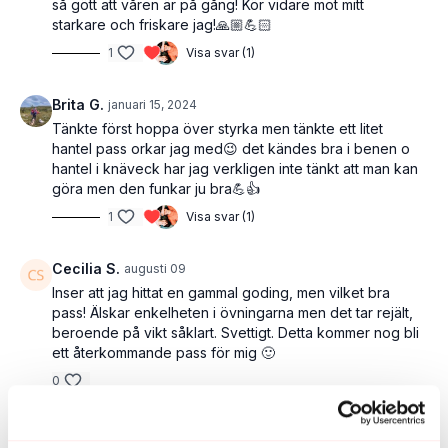
så gött att våren är på gång! Kör vidare mot mitt
starkare och friskare jag!🙏🏼💪🏻
1
Visa svar (1)
Brita G.
januari 15, 2024
Tänkte först hoppa över styrka men tänkte ett litet
hantel pass orkar jag med😉 det kändes bra i benen o
hantel i knäveck har jag verkligen inte tänkt att man kan
göra men den funkar ju bra💪👍
1
Visa svar (1)
Cecilia S.
augusti 09
Inser att jag hittat en gammal goding, men vilket bra
pass! Älskar enkelheten i övningarna men det tar rejält,
beroende på vikt såklart. Svettigt. Detta kommer nog bli
ett återkommande pass för mig 🙂
0
Helena I.
februari 01