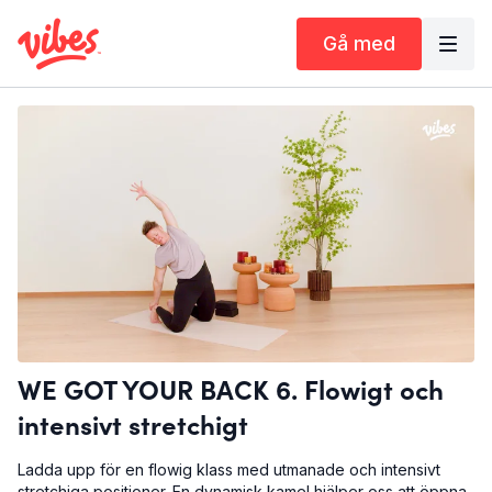
Gå med
WE GOT YOUR BACK 6. Flowigt och
intensivt stretchigt
Ladda upp för en flowig klass med utmanade och intensivt
stretchiga positioner. En dynamisk kamel hjälper oss att öppna