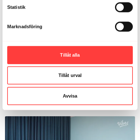
23:18
Statistik
WE GOT YOUR BACK 4. Stärk och mjuka upp ryggen
Marknadsföring
Tillåt alla
Tillåt urval
28:56
Avvisa
WE GOT YOUR BACK 5. Stärkande för core och mjukt för höfter
och lår.