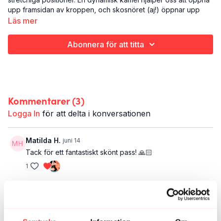
upp framsidan av kroppen, och skosnöret (aj!) öppnar upp
höfterna. Men vi startar genom att ta plats på mattan ståendes
Läs mer
där vi försöker hitta lite skön längd i baksida lår och rygg i en
halv solhälsning.
Abonnera för att titta
Det här är "We Got Your Back 6":
Yoga
Hela kroppen - fokus rygg
23 minuter
Kommentarer (
3
)
Logga In
för att delta i konversationen
Matilda H.
juni 14
Tack för ett fantastiskt skönt pass! 🙏🏻
1
Charlotte
januari 23, 2025
Skosnöret alltså. Aldrig har väl en yogaposition gjort
det så tydligt vad jag behöver jobba med. :D Tack! 🙏🏼