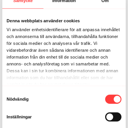
Samtycke
Information
Om
4
Camilla F.
november 26, 2024
Denna webbplats använder cookies
Tack det här var så skönt efter en känslomässiga dag
Vi använder enhetsidentifierare för att anpassa innehållet
🙏
och annonserna till användarna, tillhandahålla funktioner
1
för sociala medier och analysera vår trafik. Vi
vidarebefordrar även sådana identifierare och annan
information från din enhet till de sociala medier och
Relaterade videor
annons- och analysföretag som vi samarbetar med.
Dessa kan i sin tur kombinera informationen med annan
information som du har tillhandahållit eller som de har
samlat in när du har använt deras tjänster.
Integritetspolicy
Samtyckesval
Nödvändig
Inställningar