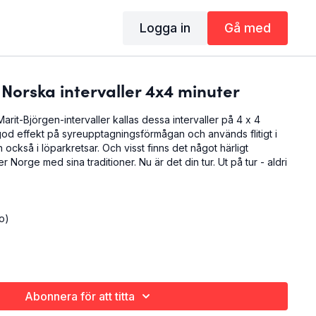
Logga in
Gå med
orska intervaller 4x4 minuter
 Marit-Björgen-intervaller kallas dessa intervaller på 4 x 4
god effekt på syreupptagningsförmågan och används flitigt i
 också i löparkretsar. Och visst finns det något härligt
 Norge med sina traditioner. Nu är det din tur. Ut på tur - aldri
o)
Abonnera för att titta