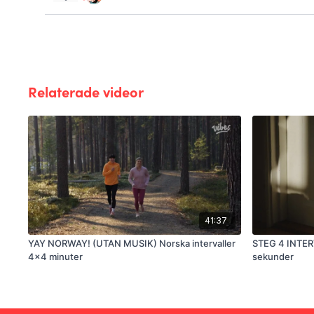
Relaterade videor
41:37
YAY NORWAY! (UTAN MUSIK) Norska intervaller
STEG 4 INTER
4x4 minuter
sekunder