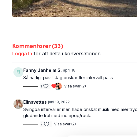
Kommentarer (
33
)
Logga In
för att delta i konversationen
Fanny Janheim S.
april 18
Så härligt pass! Jag önskar fler intervall pass
1
Visa svar (2)
Elinsvettas
juni 19, 2022
Svingoa intervaller men hade önskat musik med mer tryck
glödande kol med indiepop/rock.
2
Visa svar (2)