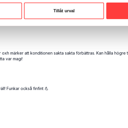
Tillåt urval
nybörjare. Har kört alla nybörjarpass och tar mig sakta vidare bland er
oxh märker att konditionen sakta sakta förbättras. Kan hålla högre t
ta var magi!
ll! Funkar också finfint 💪