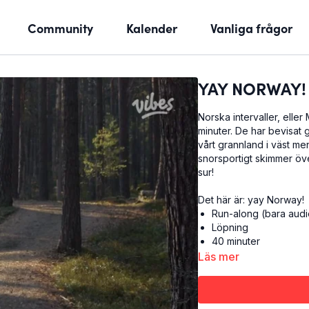
Community
Kalender
Vanliga frågor
YAY NORWAY! N
Norska intervaller, eller
minuter. De har bevisat 
vårt grannland i väst men
snorsportigt skimmer över
sur!
Det här är: yay Norway!
Run-along (bara audi
Löpning
40 minuter
Läs mer