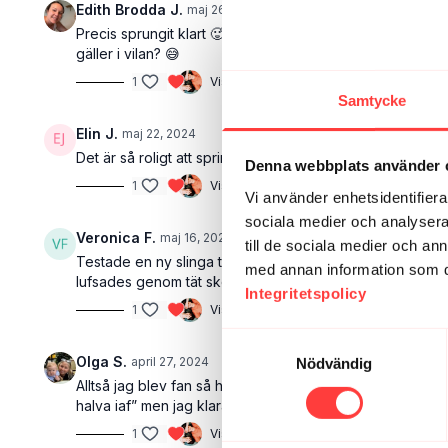
Edith Brodda J.
maj 26, 2024
Precis sprungit klart 🥵ni brukar alltid säga att man ska gå
gäller i vilan? 😅
1
Visa svar (1)
Samtycke
Elin J.
maj 22, 2024
Det är så roligt att springa med er som sällskap, tack för 
Denna webbplats använder 
1
Visa svar (1)
Vi använder enhetsidentifierar
sociala medier och analysera 
Veronica F.
maj 16, 2024
till de sociala medier och a
Testade en ny slinga till detta pass. Ljuvlig, solig gam
med annan information som du 
lufsades genom tät skog. Kroknade på tredje! Men ska ge 
Integritetspolicy
1
Visa svar (1)
Samtyckesval
Olga S.
april 27, 2024
Nödvändig
Alltså jag blev fan så himla stolt att jag klarade detta?
halva iaf” men jag klarade det!!!!! 😭💪
1
Visa svar (1)