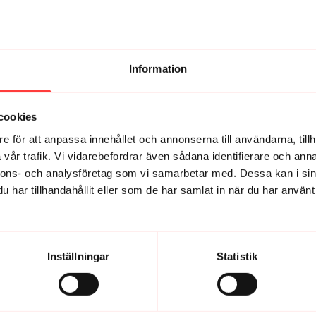
 ist jogg i vilan om det är för tungt. Är det nån anledning till att ni i
Information
det! 🙌
cookies
e för att anpassa innehållet och annonserna till användarna, tillh
vår trafik. Vi vidarebefordrar även sådana identifierare och anna
nnons- och analysföretag som vi samarbetar med. Dessa kan i sin
melskog full av fågelsång och majblommor. Men också fruktansvärda bac
har tillhandahållit eller som de har samlat in när du har använt 
det ett nytt försök! Kul ju! 😅
Inställningar
Statistik
! Tack för peppen och sällskapet! Det trodde jag VERKLIGEN inte. Tänk