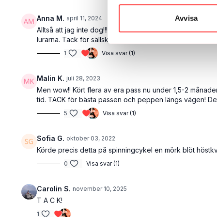
Anna M.
Avvisa
april 11, 2024
Alltså att jag inte dog!!! Detta var tufft för mig som är 
lurarna. Tack för sällskapet!!! 🏃🏼‍♀️🏃🏃‍♂️
1
Visa svar (1)
Malin K.
juli 28, 2023
Men wow!! Kört flera av era pass nu under 1,5-2 månader 
tid. TACK för bästa passen och peppen längs vägen! Det
5
Visa svar (1)
Sofia G.
oktober 03, 2022
Körde precis detta på spinningcykel en mörk blöt höstkvä
0
Visa svar (1)
Carolin S.
november 10, 2025
T A C K!
1