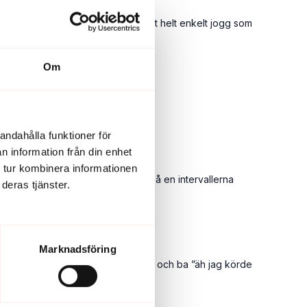
nte gjorde det i det här passet? Är det helt enkelt jogg som
Om
andahålla funktioner för
n information från din enhet
 tur kombinera informationen
kar och en sjö (!) mitt på spåret så en intervallerna
deras tjänster.
Marknadsföring
te flera gånger att jag skulle banga och ba ”äh jag körde