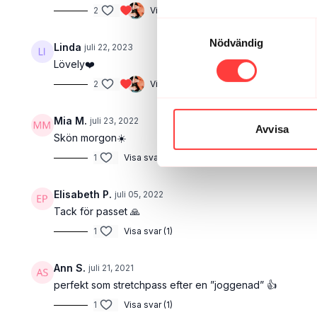
2
Visa svar (1)
Samtyckesval
Nödvändig
Linda
juli 22, 2023
Lövely❤️
2
Visa svar (1)
Mia M.
juli 23, 2022
Avvisa
Skön morgon☀️
1
Visa svar (1)
Elisabeth P.
juli 05, 2022
Tack för passet 🙏
1
Visa svar (1)
Ann S.
juli 21, 2021
perfekt som stretchpass efter en ”joggenad” 👍
1
Visa svar (1)