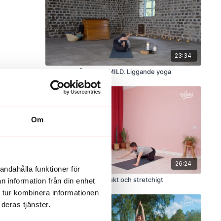
23:34
YOGA - SNÄLL OCH MILD. Liggande yoga
Om
26:24
andahålla funktioner för
YOGA FÖR LUGN. Mjukt och stretchigt
n information från din enhet
 tur kombinera informationen
deras tjänster.