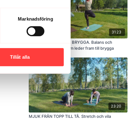
Marknadsföring
31:23
YOGA - BALANS OCH BRYGGA. Balans och
rörlighetsövningar som leder fram till brygga
Tillåt alla
23:20
MJUK FRÅN TOPP TILL TÅ. Stretch och vila