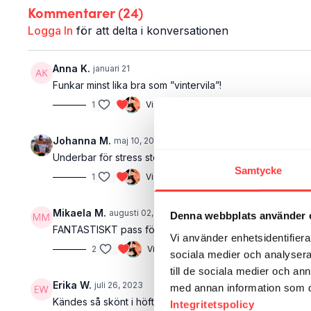
Kommentarer (
24
)
Logga In
för att delta i konversationen
Anna K.
januari 21
Funkar minst lika bra som ”vintervila”!
1
Visa svar (2)
Johanna M.
maj 10, 2025
Underbar för stress stel kropp en lördags morgon
Samtycke
1
Visa svar (1)
Mikaela M.
augusti 02, 2024
Denna webbplats använder 
FANTASTISKT pass för mig som ofta är stel i rygg, lätt får
Vi använder enhetsidentifierar
2
Visa svar (1)
sociala medier och analysera 
till de sociala medier och a
Erika W.
juli 26, 2023
med annan information som du 
Kändes så skönt i höfterna! Tack!
Integritetspolicy