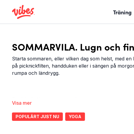
Träning
SOMMARVILA. Lugn och fin
Starta sommaren, eller vilken dag som helst, med en 
på picknickfilten, handduken eller i sängen på morgon
rumpa och ländrygg.
Det här är Yoga - sommarvila:
Yoga
Hela kroppen
POPULÄRT JUST NU
YOGA
20 minuter