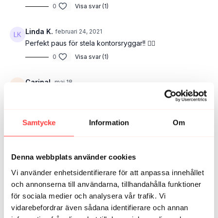
0
Visa svar (1)
Linda K.
februari 24, 2021
Perfekt paus för stela kontorsryggar!! 👌🏻
0
Visa svar (1)
CarinaL
maj 18
Men så skön stretch!! 🙏
1
Samtycke
Information
Om
Johanna L.
april 23
Ä L S K A R din guidning Carro ❤️ Perfekt att bryta av
dagen på kontoret med denna stund!
Denna webbplats använder cookies
1
Vi använder enhetsidentifierare för att anpassa innehållet
och annonserna till användarna, tillhandahålla funktioner
Mikaela B.
januari 19, 2025
för sociala medier och analysera vår trafik. Vi
Skönt och avslappnande pass
vidarebefordrar även sådana identifierare och annan