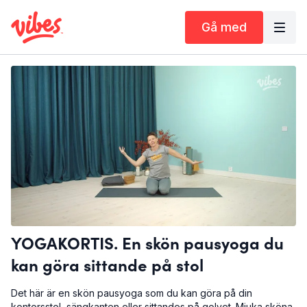
Gå med
YOGAKORTIS. En skön pausyoga du
kan göra sittande på stol
Det här är en skön pausyoga som du kan göra på din
kontorsstol, sängkanten eller sittandes på golvet. Mjuka sköna