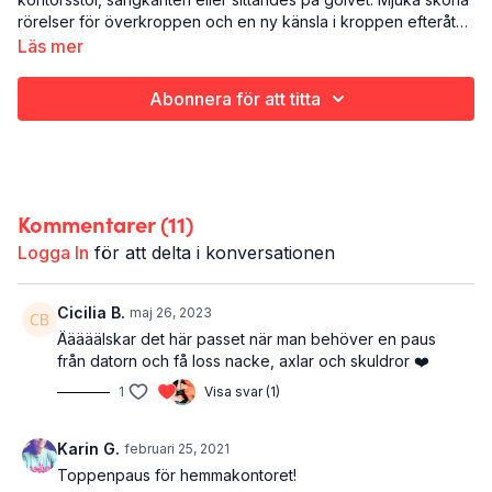
rörelser för överkroppen och en ny känsla i kroppen efteråt
borgar för väl investerade 10 minuter.
Läs mer
Det här är Yogakortis:
Yoga
Abonnera för att titta
Överkroppen
10 minuter
Kommentarer (
11
)
Logga In
för att delta i konversationen
Cicilia B.
maj 26, 2023
Ääääälskar det här passet när man behöver en paus
från datorn och få loss nacke, axlar och skuldror ❤️
1
Visa svar (1)
Karin G.
februari 25, 2021
Toppenpaus för hemmakontoret!