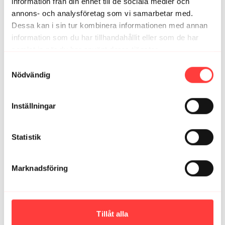
1
information från din enhet till de sociala medier och
annons- och analysföretag som vi samarbetar med.
Dessa kan i sin tur kombinera informationen med annan
Brita G.
mars 06, 2024
information som du har tillhandahållit eller som de har
Perfekt pass för mina axlar🥰
samlat in när du har använt deras tjänster.
1
Integritetspolicy
Samtyckesval
Nödvändig
Ingela R.
maj 24, 2021
Perfekt på lunchen.
0
Inställningar
Statistik
Relaterade videor
Marknadsföring
Tillåt alla