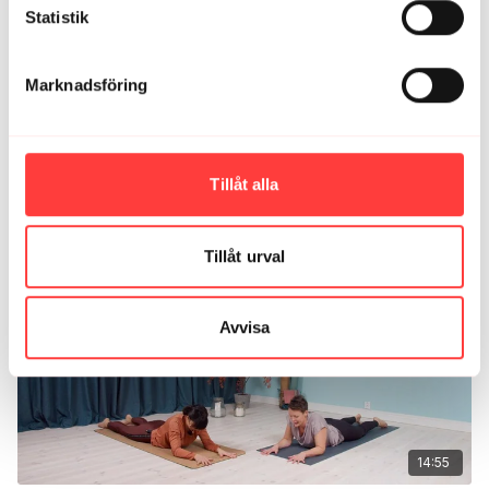
Frida Arnberg C.
mars 27, 2021
Statistik
Ååå detta pass hade allt jag gillar med yoga. Stort tack!
Så skönt efter vecka med hård träning o massa
datorjobb.
Marknadsföring
0
Tillåt alla
Relaterade videor
Tillåt urval
Avvisa
14:55