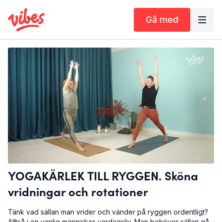
Gå med
YOGAKÄRLEK TILL RYGGEN. Sköna
vridningar och rotationer
Tänk vad sällan man vrider och vänder på ryggen ordentligt?
Alltså i en vanlig människas vardagsliv. Man behöver sällan gå