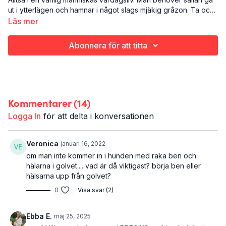
ut i ytterlägen och hamnar i något slags mjäkig gråzon. Ta och
ändra på det genom att ge kroppen och framförallt ryggen lite
Läs mer
extra kärlek med vridningar och rotationer.
Det här är yogakärlek till ryggen:
Yoga
Abonnera för att titta
Hela kroppen, extra fokus på rygg
50 minuter
Kommentarer (
14
)
Logga In
för att delta i konversationen
Veronica
januari 16, 2022
om man inte kommer in i hunden med raka ben och
hälarna i golvet.... vad är då viktigast? börja ben eller
hälsarna upp från golvet?
0
Visa svar (2)
Ebba E.
maj 25, 2025