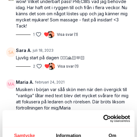
wow! Vilket underbart pass! PRECIIIIS vad jag behövde
idag. Har haft ont i ryggen till och från i flera veckor. Nu
känns det som om något löstes upp och jag känner mig
mycket mjukare! Som massage - fast på insidan! <3
Tack!
1
Visa svar (1)
Sara A.
juli 18, 2023
Ljuvlig start på dagen 🧘🏻‍♀️🙏🏻🫶🏻
2
Visa svar (1)
Maria A.
februari 24, 2021
Musiken i början var såå skön men när den övergick till
”vanliga” låtar med text blev det mycket svårare för mig
att fokusera på ledaren och rörelsen. Där bröts liksom
förtrollningen för mig/Maria
0
Visa svar (1)
Sanna
september 22, 2024
Samtycke
Information
Om