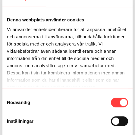
Magiskt pass för min stela rygg och jag blev även
väldigt avslappnad 👌🫶
2
Denna webbplats använder cookies
Vi använder enhetsidentifierare för att anpassa innehållet
Elisabeth T.
oktober 11, 2023
och annonserna till användarna, tillhandahålla funktioner
Jättebra pass som jag ofta återkommer till. Skön
för sociala medier och analysera vår trafik. Vi
passande musik till övningarna. Tack!
vidarebefordrar även sådana identifierare och annan
0
information från din enhet till de sociala medier och
annons- och analysföretag som vi samarbetar med.
Lisa
juli 17, 2023
Dessa kan i sin tur kombinera informationen med annan
Riktigt bra pass!
information som du har tillhandahållit eller som de har
0
samlat in när du har använt deras tjänster.
Integritetspolicy
Samtyckesval
Linnéa
september 21, 2022
Nödvändig
Lugnt, stretchigt pass med mkt vridningar, min rygg
tackar och bugar!
Inställningar
0