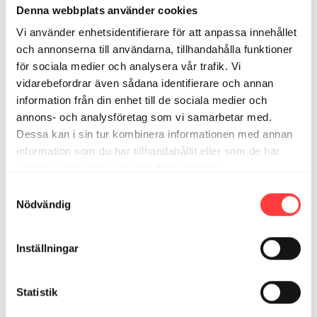
Denna webbplats använder cookies
1
Visa svar (1)
Vi använder enhetsidentifierare för att anpassa innehållet
och annonserna till användarna, tillhandahålla funktioner
Elin M.
juli 20, 2023
för sociala medier och analysera vår trafik. Vi
Passar även för dig som målar sommarstugan ;-) . Tack!
vidarebefordrar även sådana identifierare och annan
2
Visa svar (1)
information från din enhet till de sociala medier och
annons- och analysföretag som vi samarbetar med.
CarinaL
april 20
Dessa kan i sin tur kombinera informationen med annan
Passar utmärkt även för kontorsråttan i mig. Tack 🙏🏻
information som du har tillhandahållit eller som de har
1
samlat in när du har använt deras tjänster.
Integritetspolicy
Samtyckesval
Åsa W.
augusti 15, 2024
Nödvändig
Superbra även för en kontorskropp! 👌
1
Inställningar
Zandra L.
augusti 14, 2024
Statistik
Å va skönt det var att starta dagen med detta.
1