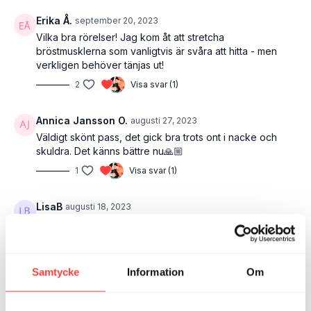
Erika Å.
september 20, 2023
Vilka bra rörelser! Jag kom åt att stretcha
bröstmusklerna som vanligtvis är svåra att hitta - men
verkligen behöver tänjas ut!
2
Visa svar (1)
Annica Jansson O.
augusti 27, 2023
Väldigt skönt pass, det gick bra trots ont i nacke och
skuldra. Det känns bättre nu🙏🏼
1
Visa svar (1)
LisaB
augusti 18, 2023
Oj, vilket bra pass 🌟
1
Visa svar (1)
Samtycke
Information
Om
Cattis
augusti 10, 2023
Så bra pass för stela höfter, hamstrings och axlar/rygg!
En favorit för kontorskroppen 🙏🏻