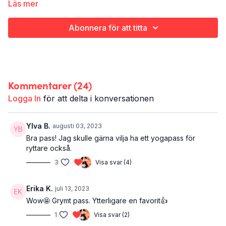
många timmar på sadeln? Då är detta yogaklassen för dig! Ge
Läs mer
cykelkroppen lite kärlek i form av 35 minuter yoga.
Abonnera för att titta
Det här är Yoga för dig som cyklar:
Yoga
Hela kroppen
35 minuter
Kommentarer (
24
)
Logga In
för att delta i konversationen
Ylva B.
augusti 03, 2023
Bra pass! Jag skulle gärna vilja ha ett yogapass för
ryttare också.
3
Visa svar (4)
Erika K.
juli 13, 2023
Wow🤩 Grymt pass. Ytterligare en favorit👍
1
Visa svar (2)