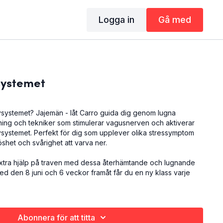
Logga in
Gå med
systemet
systemet? Jajemän - låt Carro guida dig genom lugna
dning och tekniker som stimulerar vagusnerven och aktiverar
systemet. Perfekt för dig som upplever olika stressymptom
shet och svårighet att varva ner.
extra hjälp på traven med dessa återhämtande och lugnande
ed den 8 juni och 6 veckor framåt får du en ny klass varje
Abonnera för att titta