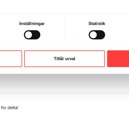
Inställningar
Statistik
11:09
YOGA FÖR NERVSYSTEMET 5. Hum again please
ayama: 11 minuter till lugn och
Guidad avslappning med kropp
och affirmationer (bara audio)
Tillåt urval
för detta!