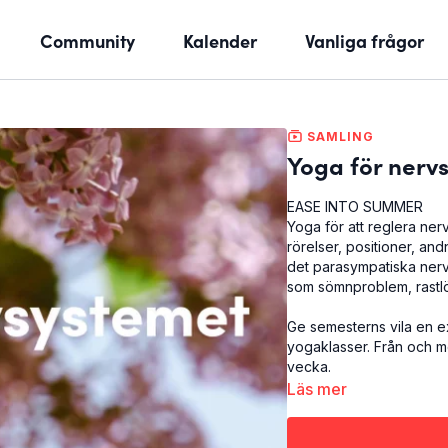
Community
Kalender
Vanliga frågor
SAMLING
Yoga för nerv
EASE INTO SUMMER
Yoga för att reglera nerv
rörelser, positioner, an
det parasympatiska nerv
som sömnproblem, rastlö
Ge semesterns vila en 
yogaklasser. Från och m
vecka.
Läs mer