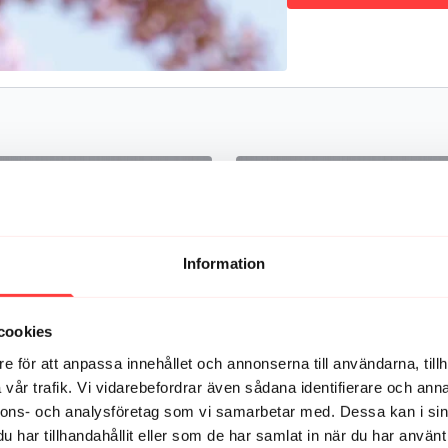
Information
32:58
cookies
YOGA FÖR NERVSYSTEMET 1. Hum like a bee
e för att anpassa innehållet och annonserna till användarna, tillh
ppens eget lugn och ro-system
24 minuter av mys och snällhet til
vår trafik. Vi vidarebefordrar även sådana identifierare och anna
nnons- och analysföretag som vi samarbetar med. Dessa kan i sin
har tillhandahållit eller som de har samlat in när du har använt 