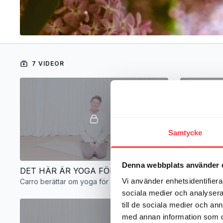
7 VIDEOR
Samtycke
01:06
Denna webbplats använder 
DET HÄR ÄR YOGA FÖR NERVSYSTEMET
Vi använder enhetsidentifierar
Carro berättar om yoga för nervsystemet
Aktivera kro
sociala medier och analysera 
till de sociala medier och a
med annan information som du 