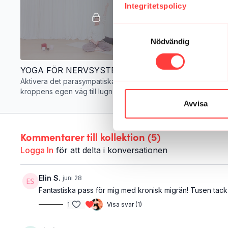
Integritetspolicy
Samtyckesval
Nödvändig
32:02
YOGA FÖR NERVSYSTEMET 4. Andas in till dig själv
Aktivera det parasympatiska nervsystemet -
Brahmari Pran
kroppens egen väg till lugn och ro
ro
Avvisa
Kommentarer till kollektion (
5
)
Logga In
för att delta i konversationen
Elin S.
juni 28
Fantastiska pass för mig med kronisk migrän! Tusen tack 
1
Visa svar (1)