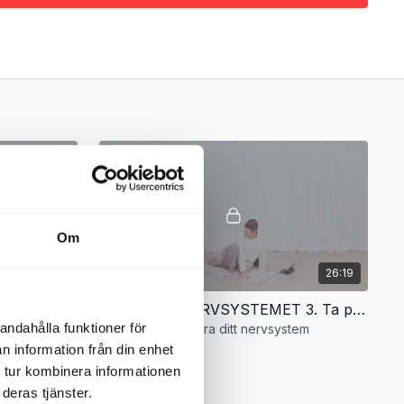
Om
24:04
26:19
YOGA FÖR NERVSYSTEMET 2. Havening heaven!
YOGA FÖR NERVSYSTEMET 3. Ta pendeln till lugn
andahålla funktioner för
l sig själv
Yoga för att reglera ditt nervsystem
n information från din enhet
 tur kombinera informationen
deras tjänster.