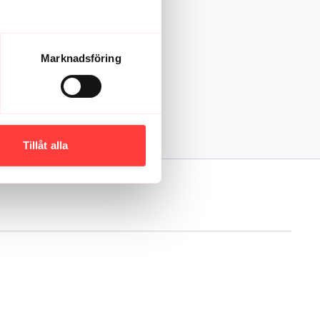
Marknadsföring
11:41
YOGA FÖR NERVSYSTEMET 6. En guidad mjukstart för morgonen
sscanning
Tillåt alla