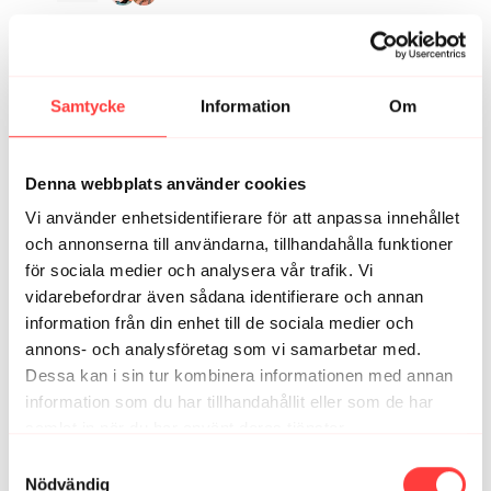
Anna B.
juli 05
Så rogivande och skönt pass. Välbehövligt idag!
Samtycke
Information
Om
1
Louise Olsson B.
juli 02
Denna webbplats använder cookies
Idag fick jag tvinga min rastlösa & lite ångestfyllda
kropp att göra detta passet. Men jag gjorde det. Tack
Vi använder enhetsidentifierare för att anpassa innehållet
för att ni finns och ger redskap att lugna ett stökigt
och annonserna till användarna, tillhandahålla funktioner
nervsystem!
för sociala medier och analysera vår trafik. Vi
2
vidarebefordrar även sådana identifierare och annan
information från din enhet till de sociala medier och
Micaela K.
juni 30
annons- och analysföretag som vi samarbetar med.
Superskönt & välbehövligt! 🙏
Dessa kan i sin tur kombinera informationen med annan
2
information som du har tillhandahållit eller som de har
samlat in när du har använt deras tjänster.
Integritetspolicy
Samtyckesval
Relaterade videor
Nödvändig