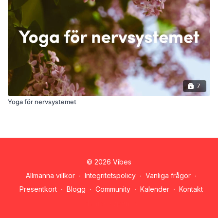
7
Yoga för nervsystemet
© 2026 Vibes
Allmänna villkor
∙
Integritetspolicy
∙
Vanliga frågor
∙
Presentkort
∙
Blogg
∙
Community
∙
Kalender
∙
Kontakt
Hämta appen ->