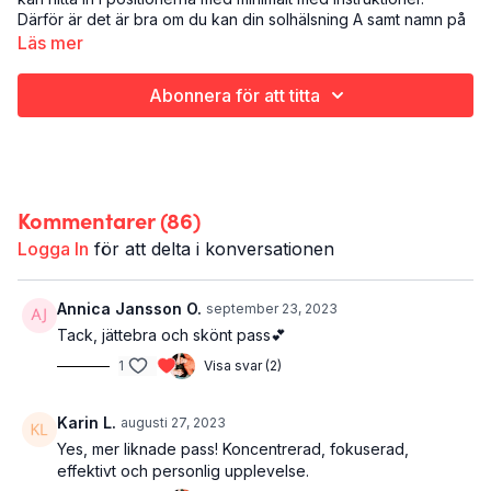
Därför är det är bra om du kan din solhälsning A samt namn på
positioner. Varje position hålls i fem andetag, så du kan
Läs mer
fokusera på att gå in i dig själv och kanske komma ännu lite
djupare i din yoga.
Abonnera för att titta
Det här är yoga - minimal cues:
Yoga
Hela kroppen (and your mind of course)
35 minuter
Kommentarer (
86
)
Logga In
för att delta i konversationen
Annica Jansson O.
september 23, 2023
Tack, jättebra och skönt pass💕
1
Visa svar (2)
Karin L.
augusti 27, 2023
Yes, mer liknade pass! Koncentrerad, fokuserad,
effektivt och personlig upplevelse.