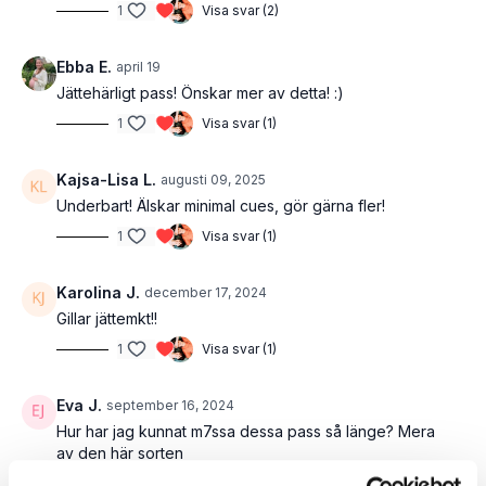
1
Visa svar (2)
Ebba E.
april 19
Jättehärligt pass! Önskar mer av detta! :)
1
Visa svar (1)
Kajsa-Lisa L.
augusti 09, 2025
Underbart! Älskar minimal cues, gör gärna fler!
1
Visa svar (1)
Karolina J.
december 17, 2024
Gillar jättemkt!!
1
Visa svar (1)
Eva J.
september 16, 2024
Hur har jag kunnat m7ssa dessa pass så länge? Mera
av den här sorten
1
Visa svar (1)