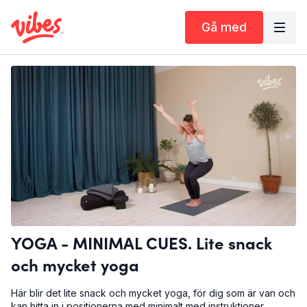
Gå med
YOGA - MINIMAL CUES. Lite snack
och mycket yoga
Här blir det lite snack och mycket yoga, för dig som är van och
kan hitta in i positionerna med minimalt med instruktioner.