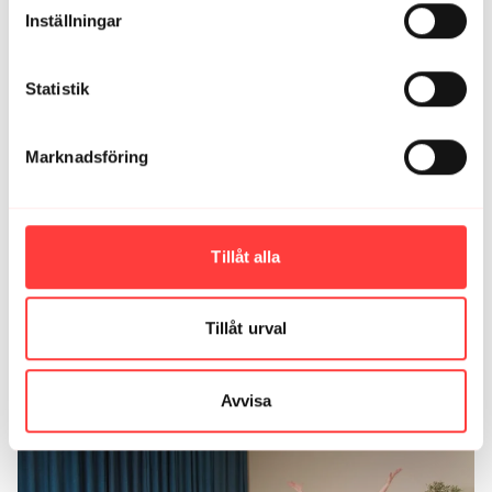
om hihi! Detta kommer det bli flera ggr i veckan
Inställningar
framöver för mig! Thanks! 🙏
1
Visa svar (1)
Statistik
Moa H.
januari 22, 2024
Underbart sätt att yoga hemma! För oss som yogat
Marknadsföring
länge är detta helt perfekt. Har bara haft appen en
vecka men är hittills såå positivt överraskad av yogan
här!
1
Visa svar (1)
Tillåt alla
Ladda mer
Tillåt urval
Relaterade videor
Avvisa