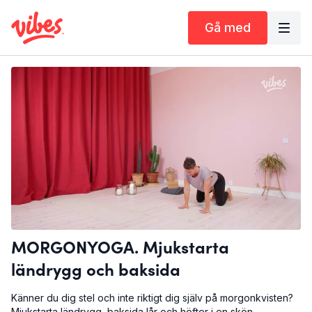
Gå med
MORGONYOGA. Mjukstarta
ländrygg och baksida
Känner du dig stel och inte riktigt dig själv på morgonkvisten?
Mjukstarta ländrygg, baksida lår och höfter i en skön