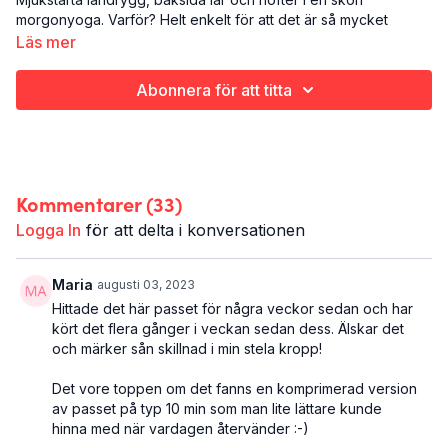
morgonyoga. Varför? Helt enkelt för att det är så mycket
enklare att gå ut och göra storslagna saker för världen med en
Läs mer
mjuk och skön känsla i kroppen och en balanserat sinne.
Abonnera för att titta
Det här är Morgonyoga:
Yoga
Hela kroppen (fokus ländrygg, baksida lår och höfter)
21 minuter
Kommentarer (
33
)
Logga In
för att delta i konversationen
Maria
augusti 03, 2023
Hittade det här passet för några veckor sedan och har
kört det flera gånger i veckan sedan dess. Älskar det
och märker sån skillnad i min stela kropp!
Det vore toppen om det fanns en komprimerad version
av passet på typ 10 min som man lite lättare kunde
hinna med när vardagen återvänder :-)