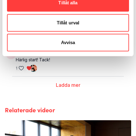
Tillåt alla
1
Therese N.
oktober 29, 2024
Tillåt urval
Underbar morgonypga, tack!
1
Avvisa
Maria
augusti 22, 2024
Härlig start! Tack!
1
Ladda mer
Relaterade videor