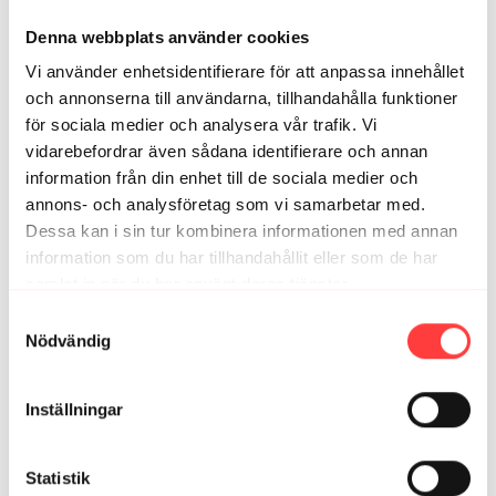
Denna webbplats använder cookies
Anna-Lena
november 17, 2021
Vi använder enhetsidentifierare för att anpassa innehållet
🙏 Ha en fin dag ✨
och annonserna till användarna, tillhandahålla funktioner
0
för sociala medier och analysera vår trafik. Vi
vidarebefordrar även sådana identifierare och annan
information från din enhet till de sociala medier och
Relaterade videor
annons- och analysföretag som vi samarbetar med.
Dessa kan i sin tur kombinera informationen med annan
information som du har tillhandahållit eller som de har
samlat in när du har använt deras tjänster.
Integritetspolicy
Samtyckesval
Nödvändig
Inställningar
07:45
Statistik