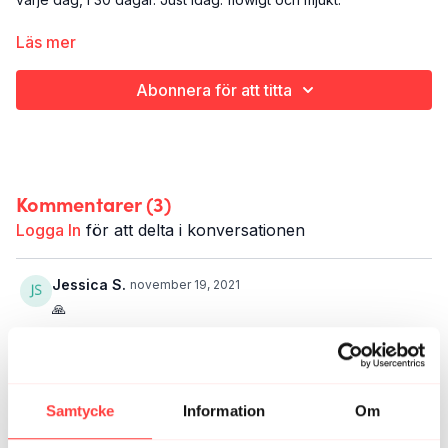
Det här är dag 17:
Läs mer
Yoga
Hela kroppen och själen
Abonnera för att titta
6 minuter
Kommentarer (
3
)
Logga In
för att delta i konversationen
Jessica S.
november 19, 2021
🙏
1
Maria R.
november 17, 2021
Samtycke
Information
Om
Skönt! 💫
0