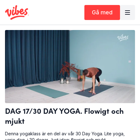
Gå med
DAG 17/30 DAY YOGA. Flowigt och
mjukt
Denna yogaklass är en del av vår 30 Day Yoga. Lite yoga,
varje dag, i 30 dagar. Just idag: flowigt och mjukt.