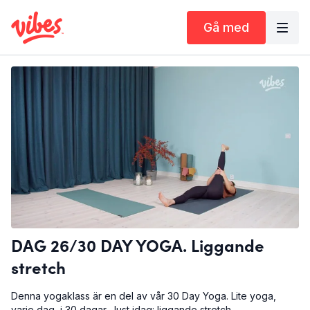
Gå med
DAG 26/30 DAY YOGA. Liggande
stretch
Denna yogaklass är en del av vår 30 Day Yoga. Lite yoga,
varje dag, i 30 dagar. Just idag: liggande stretch.