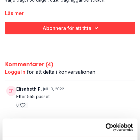
Det här är dag 26:
Läs mer
Yoga
Hela kroppen och själen
Abonnera för att titta
13 minuter
Kommentarer (
4
)
Logga In
för att delta i konversationen
Elisabeth P.
juli 19, 2022
Efter 555 passet
0
Jessica S.
november 30, 2021
🙏
0