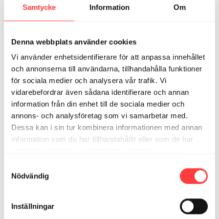
Samtycke
Information
Om
camilla W.
november 26, 2021
🙏🙏🙏🙏🙏
Denna webbplats använder cookies
0
Vi använder enhetsidentifierare för att anpassa innehållet
och annonserna till användarna, tillhandahålla funktioner
Anett
november 26, 2021
för sociala medier och analysera vår trafik. Vi
Så nice🤗
vidarebefordrar även sådana identifierare och annan
0
information från din enhet till de sociala medier och
annons- och analysföretag som vi samarbetar med.
Dessa kan i sin tur kombinera informationen med annan
Relaterade videor
information som du har tillhandahållit eller som de har
samlat in när du har använt deras tjänster.
Integritetspolicy
Samtyckesval
Nödvändig
Inställningar