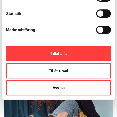
0
Statistik
Maria R.
december 01, 2021
tack 🙏🏻 för att du gjort november till en underbar
Marknadsföring
månad. Jag uppskattar så dina pass och dina kloka
tankar 💕
0
Tillåt alla
Ladda mer
Tillåt urval
Relaterade videor
Avvisa