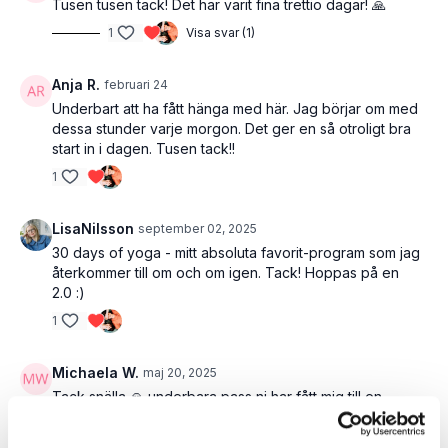
Tusen tusen tack! Det har varit fina trettio dagar! 🙏
1
Visa svar (1)
Anja R.
februari 24
Underbart att ha fått hänga med här. Jag börjar om med
dessa stunder varje morgon. Det ger en så otroligt bra
start in i dagen. Tusen tack!!
1
LisaNilsson
september 02, 2025
30 days of yoga - mitt absoluta favorit-program som jag
återkommer till om och om igen. Tack! Hoppas på en
2.0 :)
1
Michaela W.
maj 20, 2025
Tack snälla 🙏 underbara pass ni har fått mig till en
bättre, tryggare och rörligare plats i livet. ❤️
1