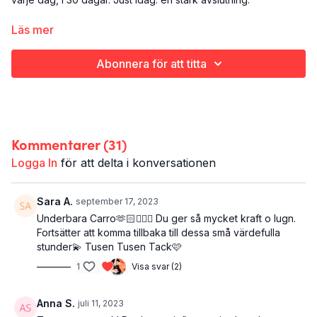
Det här är dag 30:
Läs mer
Yoga
Hela kroppen och själen
Abonnera för att titta
14 minuter
Kommentarer (
31
)
Logga In
för att delta i konversationen
Sara A.
september 17, 2023
Underbara Carro🫶🏻🧘🏻‍♀️ Du ger så mycket kraft o lugn.
Fortsätter att komma tillbaka till dessa små värdefulla
stunder💫 Tusen Tusen Tack🩷
1
Visa svar (2)
Anna S.
juli 11, 2023