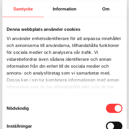
Samtycke
Information
Om
Maria R.
november 30, 2022
💕💕
0
Denna webbplats använder cookies
Vi använder enhetsidentifierare för att anpassa innehållet
Hanna
november 30, 2022
och annonserna till användarna, tillhandahålla funktioner
Stort tack igen, lika skönt detta år.
för sociala medier och analysera vår trafik. Vi
vidarebefordrar även sådana identifierare och annan
0
information från din enhet till de sociala medier och
annons- och analysföretag som vi samarbetar med.
Caroline N.
februari 01, 2022
Dessa kan i sin tur kombinera informationen med annan
Tack från botten mitt ❤️ Har varit en så fin start på 2022.
Tack 🙏
information som du har tillhandahållit eller som de har
samlat in när du har använt deras tjänster.
0
Integritetspolicy
Samtyckesval
Nödvändig
Maria R.
december 01, 2021
tack 🙏🏻 för att du gjort november till en underbar
månad. Jag uppskattar så dina pass och dina kloka
Inställningar
tankar 💕