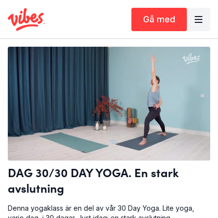
Gå med
DAG 30/30 DAY YOGA. En stark
avslutning
Denna yogaklass är en del av vår 30 Day Yoga. Lite yoga,
varje dag, i 30 dagar. Just idag: en stark avslutning.