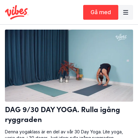
Gå med
DAG 9/30 DAY YOGA. Rulla igång
ryggraden
Denna yogaklass är en del av vår 30 Day Yoga. Lite yoga,
varje dag, i 30 dagar. Just idag: rulla igång ryggraden.