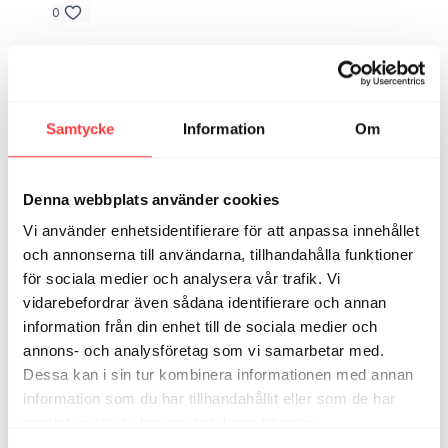
0
Jessica S.
november 10, 2021
🙏
0
Samtycke
Information
Om
Anna H.
november 09, 2021
💫
Denna webbplats använder cookies
0
Vi använder enhetsidentifierare för att anpassa innehållet
och annonserna till användarna, tillhandahålla funktioner
Anna B.
november 09, 2021
för sociala medier och analysera vår trafik. Vi
härlig lunchpaus!
vidarebefordrar även sådana identifierare och annan
0
information från din enhet till de sociala medier och
annons- och analysföretag som vi samarbetar med.
Dessa kan i sin tur kombinera informationen med annan
VeronicaL
november 09, 2021
information som du har tillhandahållit eller som de har
Otroligt skönt morgonpass!
samlat in när du har använt deras tjänster.
0
Integritetspolicy