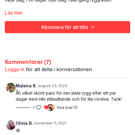
Det här är dag 9:
Läs mer
Yoga
Hela kroppen och själen
Abonnera för att titta
10 minuter
Kommentarer (
7
)
Logga In
för att delta i konversationen
Malena R.
augusti 23, 2023
Åh vilket skönt pass för min stela rygg efter ett par
dagar med mkt stillasittande och för lite rörelse. Tack!
2
Visa svar (1)
Olivia B.
november 11, 2021
🤩