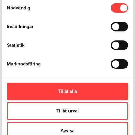
Samtyckesval
Nödvändig
Relaterade videor
Inställningar
Statistik
Marknadsföring
11:22
Tillåt alla
DAG 10/30 DAY YOGA. Stärk och mjuka upp ryggen
Tillåt urval
Avvisa