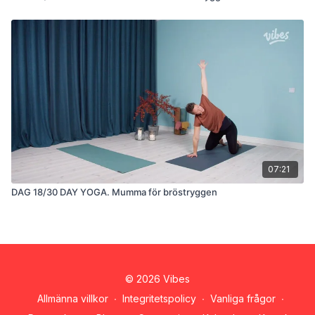
07:21
DAG 18/30 DAY YOGA. Mumma för bröstryggen
© 2026 Vibes
Allmänna villkor
∙
Integritetspolicy
∙
Vanliga frågor
∙