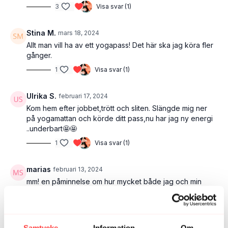
3
Visa svar (1)
Stina M.
mars 18, 2024
Allt man vill ha av ett yogapass! Det här ska jag köra fler
gånger.
1
Visa svar (1)
Ulrika S.
februari 17, 2024
Kom hem efter jobbet,trött och sliten. Slängde mig ner
på yogamattan och körde ditt pass,nu har jag ny energi
..underbart🤩🤩
1
Visa svar (1)
marias
februari 13, 2024
mm! en påminnelse om hur mycket både jag och min
kropp saknart och önskar mer yoga framöver! du är
grym!
1
Visa svar (1)
Samtycke
Information
Om