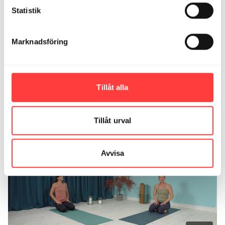
Åsa W.
oktober 19, 2025
Statistik
Det kändes väldigt fint! Tack! ✨
1
Marknadsföring
Ladda mer
Tillåt alla
Relaterade videor
Tillåt urval
Avvisa