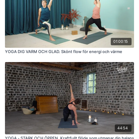
01:00:15
YOGA DIG VARM OCH GLAD. Skönt flow för energi och värme
44:54
YOGA - STARK OCH ÖPPEN. Kraftfullt flöde som utmanar din balans