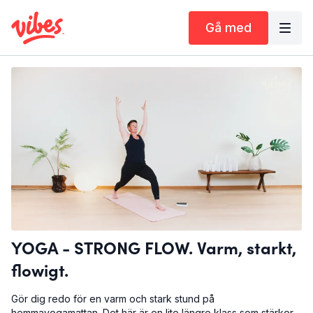
Gå med
YOGA - STRONG FLOW. Varm, starkt,
flowigt.
Gör dig redo för en varm och stark stund på
hemmayogamattan. Det här är en lite längre klass som stärker