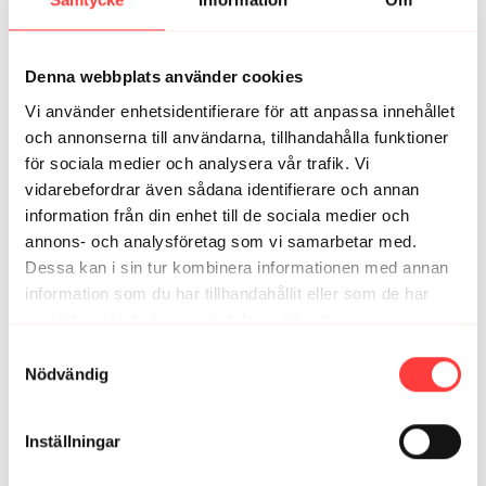
Ida G.
februari 12, 2024
Alldeles ljuvligt!
Denna webbplats använder cookies
1
Visa svar (1)
Vi använder enhetsidentifierare för att anpassa innehållet
och annonserna till användarna, tillhandahålla funktioner
Karolina J.
oktober 26, 2025
för sociala medier och analysera vår trafik. Vi
Fantastiskt pass! Har haft uppehåll from yogan, men nu
vidarebefordrar även sådana identifierare och annan
blir det mer yoga! 🧘🏼 ljuvligt 🌟
information från din enhet till de sociala medier och
1
annons- och analysföretag som vi samarbetar med.
Dessa kan i sin tur kombinera informationen med annan
Charlotta L.
oktober 25, 2025
information som du har tillhandahållit eller som de har
Så bra pass❣️🤩
samlat in när du har använt deras tjänster.
1
Integritetspolicy
Samtyckesval
Nödvändig
Frida A.
oktober 21, 2025
Så skönt yogapass! 🙏🏽✨
Inställningar
1