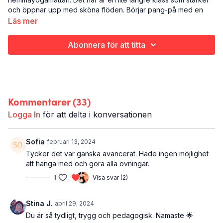
och öppnar upp med sköna flöden. Börjar pang-på med en
styrkeövning för höfterna och magen. Lite stretch och sedan
Läs mer
flowiga sköna globalyoga solhälsningar. Avslutas i savasana.
Abonnera för att titta
Det här är Yoga - strong flow:
Yoga
Hela kroppen
51 minuter
Kommentarer (
33
)
Det här träningspasset ingår i programmet
Giddy Up
- 8 veckor
som tar dig tillbaka upp i sadeln igen.
Logga In
för att delta i konversationen
Sofia
februari 13, 2024
Tycker det var ganska avancerat. Hade ingen möjlighet
att hänga med och göra alla övningar.
1
Visa svar (2)
Stina J.
april 29, 2024
Du är så tydligt, trygg och pedagogisk. Namaste 🌟