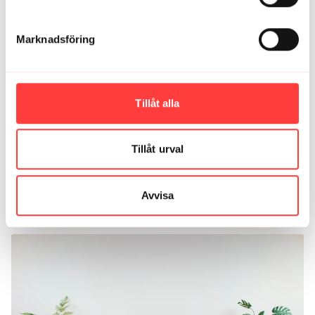
YOGA - PRESS PLAY. En flödande och lekfull utmaning på mattan
Marknadsföring
Tillåt alla
Tillåt urval
32:09
Avvisa
YOGA - THE REMEDY. Mota bort spänningar och mensvärk