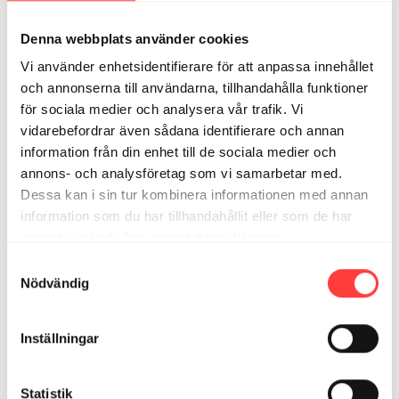
1
Denna webbplats använder cookies
Caroline
juli 16, 2025
Vi använder enhetsidentifierare för att anpassa innehållet
Ett fantastiskt sätt att starta dagen på! Tack!
och annonserna till användarna, tillhandahålla funktioner
1
för sociala medier och analysera vår trafik. Vi
vidarebefordrar även sådana identifierare och annan
information från din enhet till de sociala medier och
Relaterade videor
annons- och analysföretag som vi samarbetar med.
Dessa kan i sin tur kombinera informationen med annan
information som du har tillhandahållit eller som de har
samlat in när du har använt deras tjänster.
Integritetspolicy
Samtyckesval
Nödvändig
Inställningar
43:38
Statistik