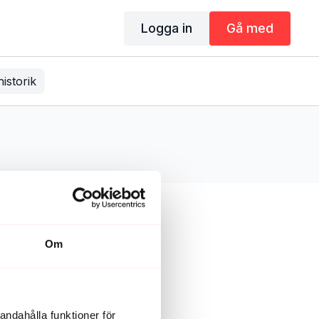
Logga in
Gå med
historik
Om
andahålla funktioner för