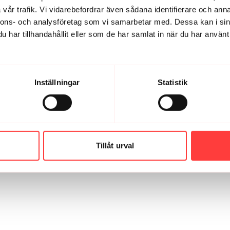
vår trafik. Vi vidarebefordrar även sådana identifierare och anna
Du har inga spellistor ännu. Bli medlem och skapa
nnons- och analysföretag som vi samarbetar med. Dessa kan i sin
din första spellista.
har tillhandahållit eller som de har samlat in när du har använt 
Prenumerera
Inställningar
Statistik
Tillåt urval